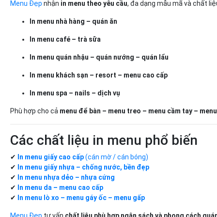
Menu Đẹp
nhận
in menu theo yêu cầu
, đa dạng mẫu mã và chất liệ
In menu nhà hàng – quán ăn
In menu café – trà sữa
In menu quán nhậu – quán nướng – quán lẩu
In menu khách sạn – resort – menu cao cấp
In menu spa – nails – dịch vụ
Phù hợp cho cả
menu để bàn – menu treo – menu cầm tay – menu
Các chất liệu in menu phổ biến
✔
In menu giấy cao cấp
(cán mờ / cán bóng)
✔
In menu giấy nhựa – chống nước, bền đẹp
✔
In menu nhựa dẻo – nhựa cứng
✔
In menu da – menu cao cấp
✔
In menu lò xo – menu gáy ốc – menu gấp
Menu Đẹp
tư vấn
chất liệu phù hợp ngân sách và phong cách quá