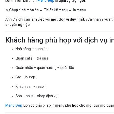
Lợi thế lớn khi chọn
Menu Đẹp
là
dịch vụ trọn gói
:
✳️
Chụp hình món ăn → Thiết kế menu → In menu
Anh Chị chỉ cần làm việc với
một đơn vị duy nhất
, vừa nhanh, vừa 
chuyên nghiệp
.
Khách hàng phù hợp với dịch vụ 
Nhà hàng – quán ăn
Quán café – trà sữa
Quán nhậu – quán nướng – quán lẩu
Bar – lounge
Khách sạn – resort
Spa – nails – shop dịch vụ
Menu Đẹp
luôn có
giải pháp in menu phù hợp cho mọi quy mô quá