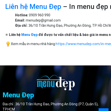
Liên hệ Menu Đẹp
– In menu đẹp 
Hotline:
0909 960 990
Email:
menudep@gmail.com
Địa chỉ:
36/10 Trần Hưng Đạo, Phường An Đông, TP. Hồ Chí M
✳️
Liên hệ
Menu Đẹp
để được tư vấn chất liệu & báo giá in menu 
Xem mẫu in menu nhà hàng:
https://www.menudep.com/in-me
Menu Đẹp
Địa chỉ : 36/10 Trần Hưng Đạo, Phường An Đông (P7, Quận 5),
TP.HCM