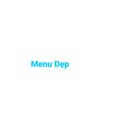
Menu Đẹp
Địa chỉ : 36/10 Trần Hưng Đạo, Phường An Đông (P7, 
Hotline:
0909 960 990
Email :
menudep@gmail.com