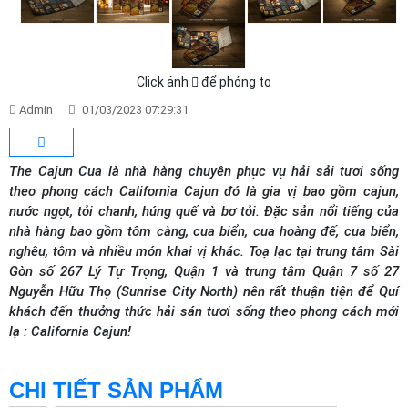
Click ảnh
để phóng to
Admin
01/03/2023 07:29:31
The Cajun Cua là nhà hàng chuyên phục vụ hải sải tươi sống
theo phong cách California Cajun đó là gia vị bao gồm cajun,
nước ngọt, tỏi chanh, húng quế và bơ tỏi. Đặc sản nổi tiếng của
nhà hàng bao gồm tôm càng, cua biển, cua hoàng đế, cua biển,
nghêu, tôm và nhiều món khai vị khác. Toạ lạc tại trung tâm Sài
Gòn số 267 Lý Tự Trọng, Quận 1 và trung tâm Quận 7 số 27
Nguyễn Hữu Thọ (Sunrise City North) nên rất thuận tiện để Quí
khách đến thưởng thức hải sán tươi sống theo phong cách mới
lạ : California Cajun!
CHI TIẾT SẢN PHẨM