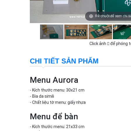
Rê chuột để xem chi ti
Click ảnh
để phóng t
CHI TIẾT SẢN PHẨM
Menu Aurora
- Kích thước menu: 30x21 cm
- Bìa da simili
- Chất liệu tờ menu: giấy nhựa
Menu để bàn
- Kích thước menu: 21x33 cm