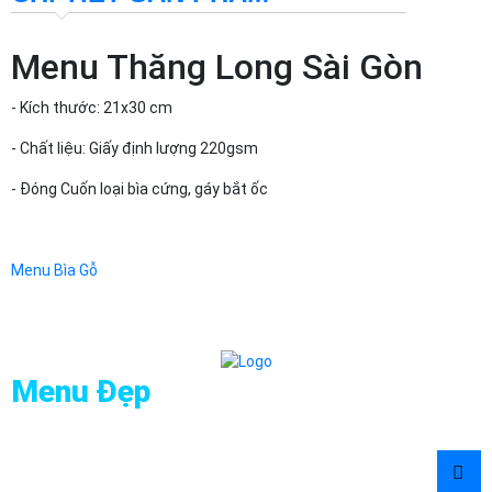
Menu Thăng Long Sài Gòn
- Kích thước: 21x30 cm
- Chất liệu: Giấy định lượng 220gsm
- Đóng Cuốn loại bìa cứng, gáy bắt ốc
Menu Bìa Gỗ
Menu Đẹp
Địa chỉ : 36/10 Trần Hưng Đạo, Phường An Đông (P7, Quận 5),
TP.HCM
Hotline:
0909 960 990